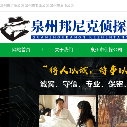
泉州市讨债公司-泉州市要账公司-泉州市追债公司
网站首页
关于我们
泉州市侦探公司
公司简介
侦探公司
泉州市调查公司
调查公司
取证公司
寻人公司